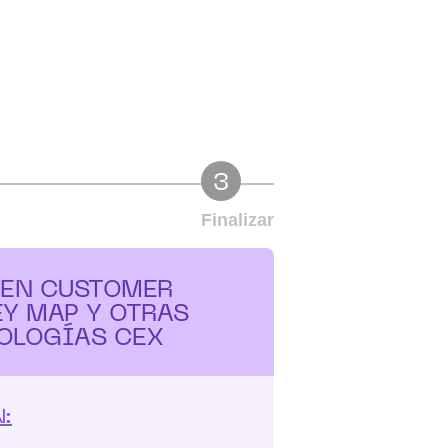
3
Finalizar
 EN CUSTOMER
Y MAP Y OTRAS
OLOGÍAS CEX
: