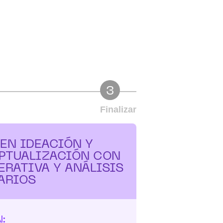
3
Finalizar
EN IDEACIÓN Y
PTUALIZACIÓN CON
ERATIVA Y ANÁLISIS
ARIOS
: